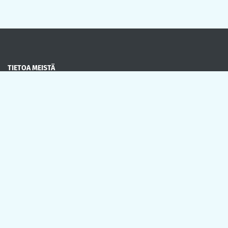
TIETOA MEISTÄ
Perustettu 2008 ja koirauimala toimintaa vuodesta 2017
OIKOTIET
Verkkokauppa
Ilmoittautumisehdot
Evästekäytäntö
Tietosuojakäytäntö
DOGHEAL OY
Takasenkatu 49
08150 Lohja