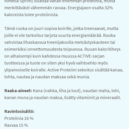
nimellä Sprint) sisältää vähän enemmän proteiinia, mutta
merkittävästi vähemmän rasvaa. Energiajaon osalta 32%
kaloreista tulee proteiinista.
Tämä ruoka on juuri sopiva koirille, jotka treenaavat, mutta
joille ei ole tarkoitus tarjota suurta energiamäärää. Ruoka
vahvistaa lihaskasvua treenijaksolla metsästyskauteen tai
esimerkiksi onnettomuudesta toipuessa. Ruuan kaloritiheys
on alhaisempi kuin kahdessa muussa ACTIVE-sarjan
tuotteessa ja tuote on siten yksi hyvä vaihtoehto myös
ylipainoiselle koiralle. Active Proteiini sekoitus sisältää kanaa,
lohta, nautaa ja naudan maksaa sekä munia.
Raaka-aineet:
Kana (nahka, liha ja luut), naudan maha, lohi,
kanan muna ja naudan maksa, lisätty vitamiinit ja mineraalit.
Ravintosisältö:
Proteiinia 16 %
Rasvaa 15 %