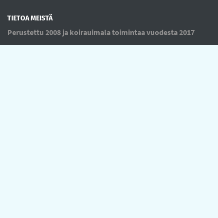
TIETOA MEISTÄ
Perustettu 2008 ja koirauimala toimintaa vuodesta 2017
OIKOTIET
Verkkokauppa
Ilmoittautumisehdot
Evästekäytäntö
Tietosuojakäytäntö
DOGHEAL OY
Takasenkatu 49
08150 Lohja
info@dogheal.net
044-9705416