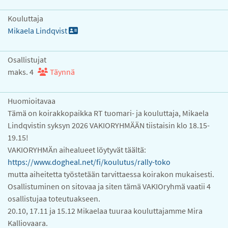
Kouluttaja
Mikaela Lindqvist
Osallistujat
maks. 4
Täynnä
Huomioitavaa
Tämä on koirakkopaikka RT tuomari- ja kouluttaja, Mikaela
Lindqvistin syksyn 2026 VAKIORYHMÄÄN tiistaisin klo 18.15-
19.15!
VAKIORYHMÄn aihealueet löytyvät täältä:
https://www.dogheal.net/fi/koulutus/rally-toko
mutta aiheitetta työstetään tarvittaessa koirakon mukaisesti.
Osallistuminen on sitovaa ja siten tämä VAKIOryhmä vaatii 4
osallistujaa toteutuakseen.
20.10, 17.11 ja 15.12 Mikaelaa tuuraa kouluttajamme Mira
Kalliovaara.