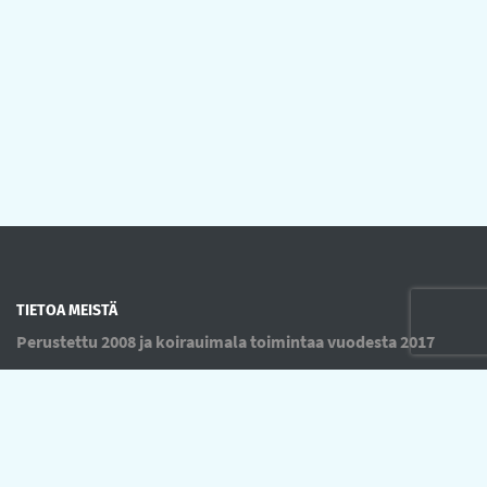
TIETOA MEISTÄ
Perustettu 2008 ja koirauimala toimintaa vuodesta 2017
OIKOTIET
Verkkokauppa
Ilmoittautumisehdot