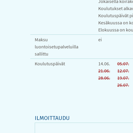
Jokaisella koirak
Koulutukset alkav
Koulutuspäivät pi
Kesäkuussa on kou
Elokuussa on koul
Maksu
ei
luontoisetupalveluilla
sallittu
Koulutuspäivät
14.06.
05.07.
21.06.
12.07.
28.06.
19.07.
26.07.
ILMOITTAUDU