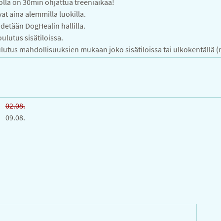
olla on 30min ohjattua treeniaikaa!
at aina alemmilla luokilla.
detään DogHealin hallilla.
lutus sisätiloissa.
utus mahdollisuuksien mukaan joko sisätiloissa tai ulkokentällä (
02.08.
09.08.