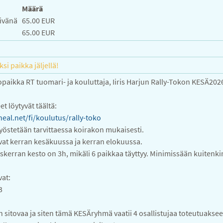
Määrä
ivänä
65.00 EUR
65.00 EUR
ksi paikka jäljellä!
aikka RT tuomari- ja kouluttaja, Iiris Harjun Rally-Tokon KESÄ202
 löytyvät täältä:
eal.net/fi/koulutus/rally-toko
työstetään tarvittaessa koirakon mukaisesti.
vat kerran kesäkuussa ja kerran elokuussa.
kerran kesto on 3h, mikäli 6 paikkaa täyttyy. Minimissään kuitenki
vat:
3
 sitovaa ja siten tämä KESÄryhmä vaatii 4 osallistujaa toteutuaksee