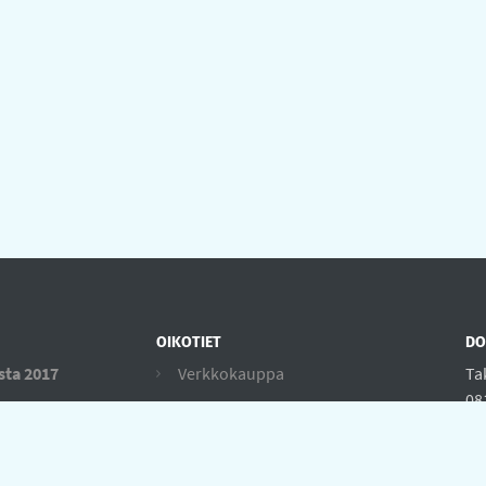
OIKOTIET
DO
sta 2017
Verkkokauppa
Ta
08
Ilmoittautumisehdot
in
Evästekäytäntö
04
Tietosuojakäytäntö