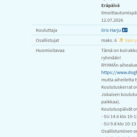
Eräpäivä
Ilmoittautumispä
12.07.2026
Kouluttaja
Iiris Harju
Osallistujat
maks. 6
Vain y
Huomioitavaa
Tämä on koirakkop
ryhmään!
RYHMÄn aihealueet
https://www.dogh
mutta aiheitetta 
Koulutuskerrat o
Jokaisen koulutus
paikkaa).
Koulutuspäivät o
- SU 14.6 klo 10-1
- SU 9.8 klo 10-13
Osallistuminen on