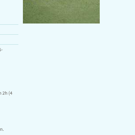
6-
n 2h (4
n.