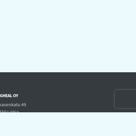
GHEAL OY
kasenkatu 49
150 Lohja
fo@dogheal.net
4-9705416