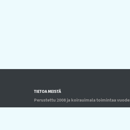
TIETOA MEISTÄ
Perustettu 2008 ja koirauimala toimintaa vuode