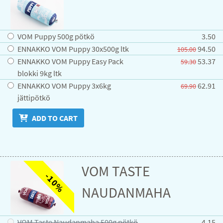
VOM Puppy 500g pötkö
3.50
ENNAKKO VOM Puppy 30x500g ltk
94.50
105.00
ENNAKKO VOM Puppy Easy Pack
53.37
59.30
blokki 9kg ltk
ENNAKKO VOM Puppy 3x6kg
62.91
69.90
jättipötkö
ADD TO CART
VOM TASTE
-10%
NAUDANMAHA
VOM Taste Naudanmaha 500g pötkö
4.15