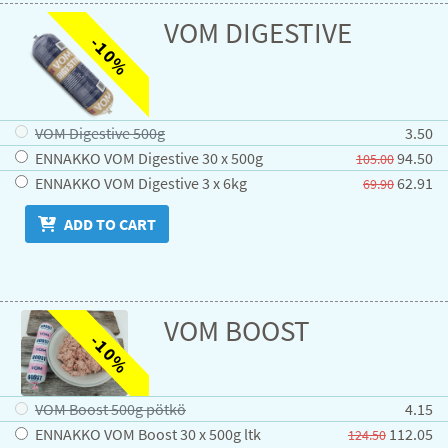
VOM DIGESTIVE
-10%
VOM Digestive 500g
3.50
ENNAKKO VOM Digestive 30 x 500g
94.50
105.00
ENNAKKO VOM Digestive 3 x 6kg
62.91
69.90
ADD TO CART
VOM BOOST
-10%
VOM Boost 500g pötkö
4.15
ENNAKKO VOM Boost 30 x 500g ltk
112.05
124.50