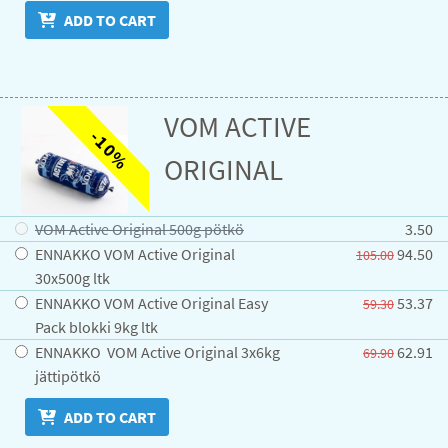
ADD TO CART
VOM ACTIVE
-10%
ORIGINAL
VOM Active Original 500g pötkö
3.50
ENNAKKO VOM Active Original
94.50
105.00
30x500g ltk
ENNAKKO VOM Active Original Easy
53.37
59.30
Pack blokki 9kg ltk
ENNAKKO VOM Active Original 3x6kg
62.91
69.90
jättipötkö
ADD TO CART