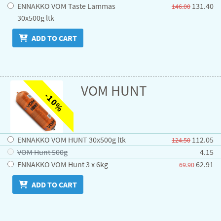
ENNAKKO VOM Taste Lammas
131.40
146.00
30x500g ltk
ADD TO CART
VOM HUNT
-10%
ENNAKKO VOM HUNT 30x500g ltk
112.05
124.50
VOM Hunt 500g
4.15
ENNAKKO VOM Hunt 3 x 6kg
62.91
69.90
ADD TO CART